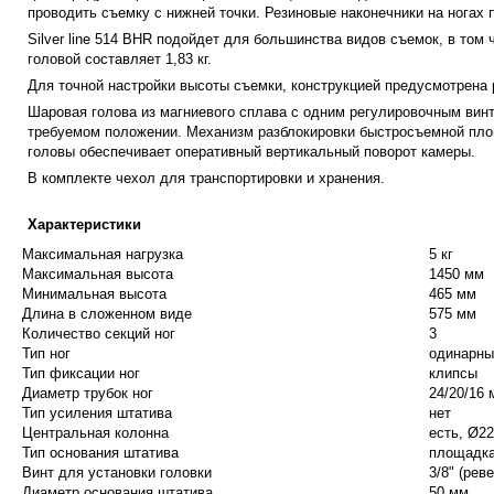
проводить съемку с нижней точки. Резиновые наконечники на ногах
Silver line 514 BHR подойдет для большинства видов съемок, в том
головой составляет 1,83 кг.
Для точной настройки высоты съемки, конструкцией предусмотрена
Шаровая голова из магниевого сплава с одним регулировочным винт
требуемом положении. Механизм разблокировки быстросъемной пло
головы обеспечивает оперативный вертикальный поворот камеры.
В комплекте чехол для транспортировки и хранения.
Характеристики
Максимальная нагрузка
5 кг
Максимальная высота
1450 мм
Минимальная высота
465 мм
Длина в сложенном виде
575 мм
Количество секций ног
3
Тип ног
одинарны
Тип фиксации ног
клипсы
Диаметр трубок ног
24/20/16 
Тип усиления штатива
нет
Центральная колонна
есть, Ø2
Тип основания штатива
площадк
Винт для установки головки
3/8" (рев
Диаметр основания штатива
50 мм