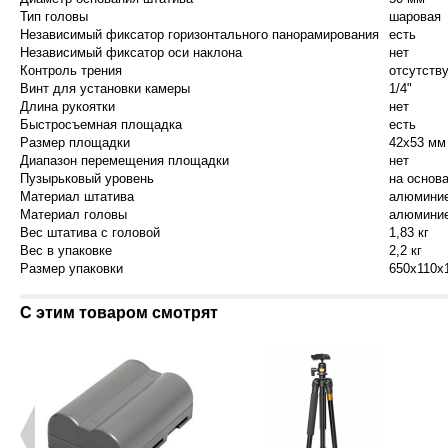
Тип головы
шаровая
Независимый фиксатор горизонтального панорамирования
есть
Независимый фиксатор оси наклона
нет
Контроль трения
отсутств
Винт для установки камеры
1/4"
Длина рукоятки
нет
Быстросъемная площадка
есть
Размер площадки
42х53 мм
Диапазон перемещения площадки
нет
Пузырьковый уровень
на основ
Материал штатива
алюминие
Материал головы
алюминие
Вес штатива с головой
1,83 кг
Вес в упаковке
2,2 кг
Размер упаковки
650х110х
С этим товаром смотрят