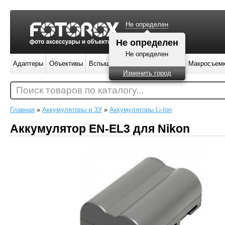
Не определен
Не определен
Не определен
Адаптеры
Объективы
Вспышки
Штативы
Фильтры
Макросъем
Изменить город
Поиск товаров по каталогу...
Главная
»
Аккумуляторы и ЗУ
»
Аккумуляторы Li-Ion
Аккумулятор EN-EL3 для Nikon