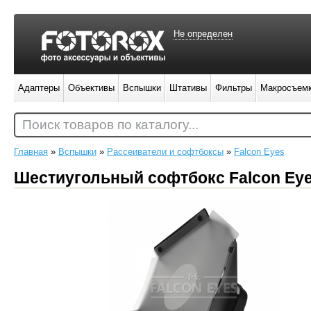
Не определен
Адаптеры
Объективы
Вспышки
Штативы
Фильтры
Макросъем
Поиск товаров по каталогу...
Главная
»
Вспышки
»
Рассеиватели и софтбоксы
»
Falcon Eyes
Шестиугольный софтбокс Falcon Ey