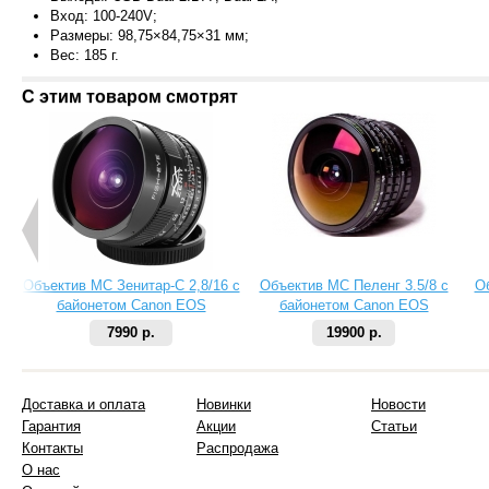
Вход: 100-240V;
Размеры: 98,75×84,75×31 мм;
Вес: 18
5 г.
С этим товаром смотрят
Объектив МС Зенитар-C 2,8/16 с
Объектив МС Пеленг 3.5/8 с
О
байонетом Canon EOS
байонетом Canon EOS
7990 р.
19900 р.
Доставка и оплата
Новинки
Новости
Гарантия
Акции
Статьи
Контакты
Распродажа
О нас