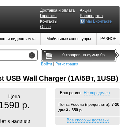
Доставка и оплата
Акции
Гарантия
Распродажа
Контакты
Мы Вконтакте
О нас
ино- и видеосъемка
Мобильные аксессуары
РАЗНОЕ
0 товаров на сумму 0р.
Войти
|
Регистрация
t USB Wall Charger (1А/5Вт, 1USB)
Ваш регион:
Не определен
Цена
1590 р.
Почта России (предоплата):
7-20
дней - 350 р.
Все способы доставки
Нет в наличии