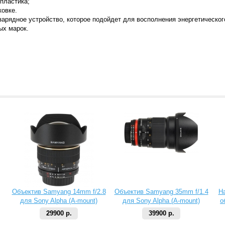
 пластика;
ковке.
 зарядное устройство, которое подойдет для восполнения энергетическог
ых марок.
Объектив Samyang 14mm f/2.8
Объектив Samyang 35mm f/1.4
Н
для Sony Alpha (A-mount)
для Sony Alpha (A-mount)
о
29900 р.
39900 р.