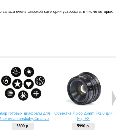
о запаса очень широкой категории устройств, в числе которых
абор готовых диафрагм для
Объектив Pixco 25mm F/1.8 для
Объектив 
бъектива Lensbaby Creative
Fuji FX
Aperture Kit 2
3300 р.
5990 р.