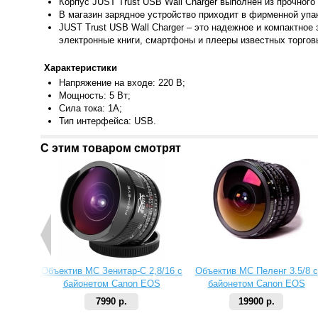
Корпус JUST Trust USB Wall Charger выполнен из прочного
В магазин зарядное устройство приходит в фирменной упа
JUST Tr
ust USB Wall Charger – это надежное и компактное
электронные книги, смартфоны и плееры известных торгов
Характеристики
Напряж
ение на входе: 220 В;
Мощность: 5 Вт;
Сила тока: 1A;
Тип инте
рфейса: USB.
С этим товаром смотрят
Объектив МС Зенитар-C 2,8/16 с
Объектив МС Пеленг 3.5/8 с
байонетом Canon EOS
байонетом Canon EOS
7990 р.
19900 р.