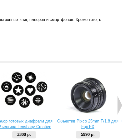
ктронных книг, плееров и смартфонов. Кроме того, с
абор готовых диафрагм для
Объектив Pixco 25mm F/1.8 для
Объектив 
бъектива Lensbaby Creative
Fuji FX
Aperture Kit 2
3300 р.
5990 р.