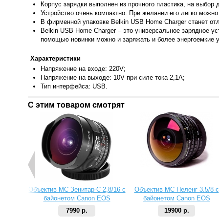
Корпус зарядки выполнен из прочного пластика, на выбор 
Устройство очень компактно. При желании его легко можно 
В фирменной упаковке Belkin USB Home Charger станет от
Belkin US
B Home Charger – это универсальное зарядное ус
помощью новинки можно и заряжать и более энергоемкие у
Характеристики
Напряжен
ие на входе: 220V;
Напряжение на выходе: 10V при силе тока 2,1A;
Тип интер
фейса: USB.
С этим товаром смотрят
Объектив МС Зенитар-C 2,8/16 с
Объектив МС Пеленг 3.5/8 с
байонетом Canon EOS
байонетом Canon EOS
7990 р.
19900 р.