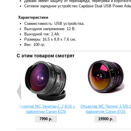
Девайс имеет защиту от перезаряда, перегрева и коротког
Сетево
е зарядное устройство Capdase Dual USB Power Ada
Характеристики
Совместимо
сть: USB устройства;
Выходное напряжение: 12 В;
Выходной ток: 2,4А;
Размеры: 16,5 x 8,8 x 7,6 см;
Вес: 100 гр
.
С этим товаром смотрят
Объектив МС Зенитар-C 2,8/16 с
Объектив МС Пеленг 3.5/8 с
байонетом Canon EOS
байонетом Canon EOS
7990 р.
19900 р.