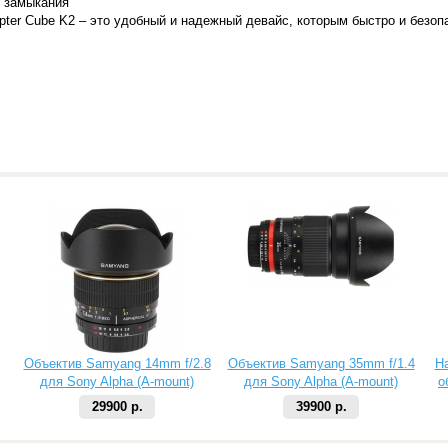
о замыкания
pter Cube K2 – это удобный и надежный девайс, которым быстро и безоп
Объектив Samyang 14mm f/2.8
Объектив Samyang 35mm f/1.4
Н
для Sony Alpha (A-mount)
для Sony Alpha (A-mount)
о
29900 р.
39900 р.