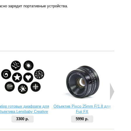
асно зарядит портативные устройства.
абор готовых диафрагм для
Объектив Pixco 25mm F/1.8 для
Объектив 
бъектива Lensbaby Creative
Fuji FX
Aperture Kit 2
3300 р.
5990 р.