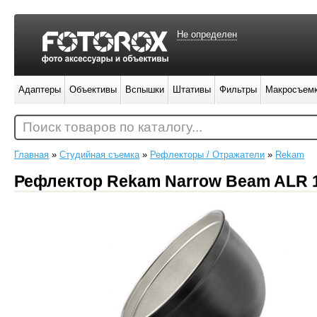
Не определен
Адаптеры
Объективы
Вспышки
Штативы
Фильтры
Макросъем
Поиск товаров по каталогу...
Главная
»
Студийная съемка
»
Рефлекторы / Отражатели
»
Rekam
Рефлектор Rekam Narrow Beam ALR 1