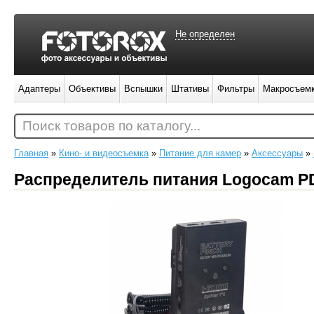
Не определен
Адаптеры
Объективы
Вспышки
Штативы
Фильтры
Макросъем
Поиск товаров по каталогу...
Главная
»
Кино- и видеосъемка
»
Питание для камер
»
Аксессуары
»
Распределитель питания Logocam P