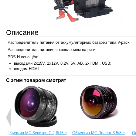
Описание
Распределитель питания от аккумуляторных батарей типа V-pack
Распределитель питания с креплением на риги.
PDS H оснащён:
выходами 2х15V, 2x12V, 8.2V, 5V, AB, 2xHDMI, USB;
входом HDMI.
С этим товаром смотрят
Объектив МС Зенитар-C 2,8/16 с
Объектив МС Пеленг 3.5/8 с
О