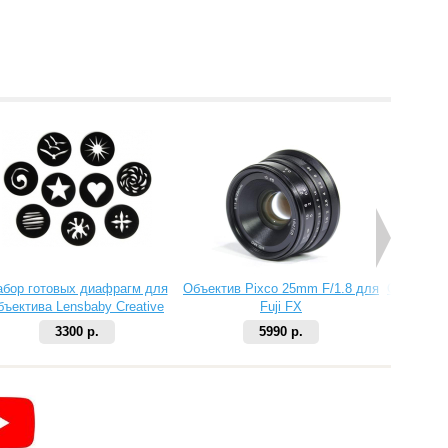
абор готовых диафрагм для
Объектив Pixco 25mm F/1.8 для
Объектив 
бъектива Lensbaby Creative
Fuji FX
Aperture Kit 2
3300 р.
5990 р.