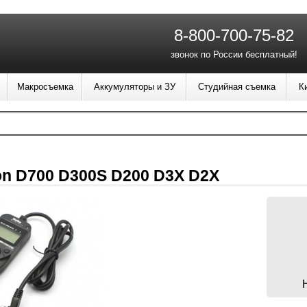
8-800-700-75-82
звонок по России бесплатный!
Макросъемка
Аккумуляторы и ЗУ
Студийная съемка
К
on D700 D300S D200 D3X D2X