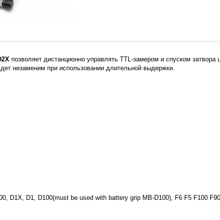
D2X
позволяет дистанционно управлять TTL-замером и спуском затвора 
удет незаменим при использовании длительной выдержки.
, D1X, D1, D100(must be used with battery grip MB-D100), F6 F5 F100 F90