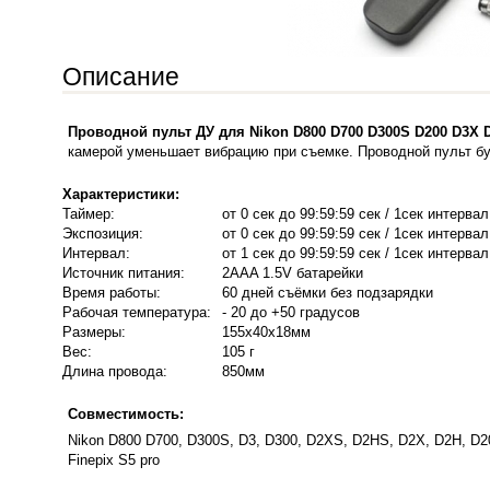
Описание
Проводной пульт ДУ для Nikon D800 D700 D300S D200 D3X 
камерой уменьшает вибрацию при съемке. Проводной пульт б
Характеристики:
Таймер:
от 0 сек до 99:59:59 сек / 1сек интервал
Экспозиция:
от 0 сек до 99:59:59 сек / 1сек интервал
Интервал:
от 1 сек до 99:59:59 сек / 1сек интервал
Источник питания:
2AAA 1.5V батарейки
Время работы:
60 дней съёмки без подзарядки
Рабочая температура:
- 20 до +50 градусов
Размеры:
155х40х18мм
Вес:
105 г
Длина провода:
850мм
Совместимость:
Nikon D800 D700, D300S, D3, D300, D2XS, D2HS, D2X, D2H, D200
Finepix S5 pro