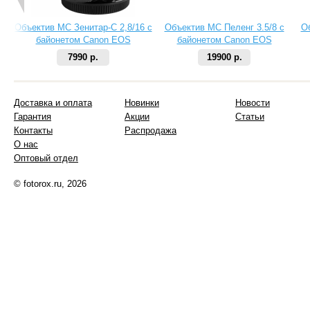
Объектив МС Зенитар-C 2,8/16 с
Объектив МС Пеленг 3.5/8 с
О
байонетом Canon EOS
байонетом Canon EOS
7990 р.
19900 р.
Доставка и оплата
Новинки
Новости
Гарантия
Акции
Статьи
Контакты
Распродажа
О нас
Оптовый отдел
© fotorox.ru, 2026