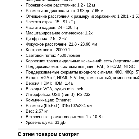
Проекционное расстояние: 1.2 - 12 м
Размеры по диагонали: от 0.93 до 7.65 м
Отношение расстояния к размеру изображения: 1.28:1 - 1.5
Частота строк: 15 - 91 кГц
Частота кадров: 24 - 120 Гц
Масштабирование оптическое: 1.2x
Диафрагма: 2.5 - 2.67
Фокусное расстояние: 21.8 - 23.98 мм
Контрастность: 20000:1
Световой поток: 4500 люмен
Коррекция трапецеидальных искажений: есть (вертикальна
Поддерживаемые системы вещания: PAL, SECAM, NTSC
Поддерживаемые форматы входного сигнала: 480i, 480p, 576
Входы: VGA x2, HDMI, S-Video, композитный, компонентный,
Версия HDMI: HDMI 1.4a
Выходы: VGA, аудио mini jack
Интерфейсы: USB (тип B), RS-232
Коммуникации: Ethernet
Размеры (ШxВxГ): 315x102x224 мм
Вес: 2.57 кг
Встроенные громкоговорители: 1 x 10 Вт
Уровень шума: 31 дБ
С этим товаром смотрят