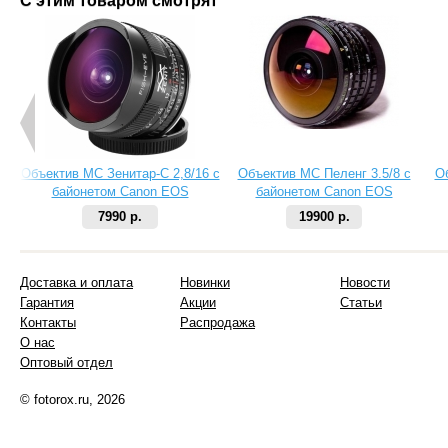
С этим товаром смотрят
Объектив МС Зенитар-C 2,8/16 с
Объектив МС Пеленг 3.5/8 с
О
байонетом Canon EOS
байонетом Canon EOS
7990 р.
19900 р.
Доставка и оплата
Новинки
Новости
Гарантия
Акции
Статьи
Контакты
Распродажа
О нас
Оптовый отдел
© fotorox.ru, 2026