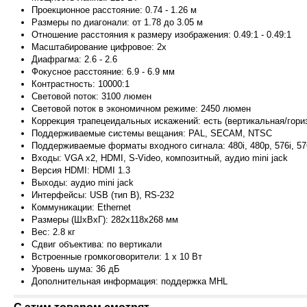
Проекционное расстояние:
0.74 - 1.26 м
Размеры по диагонали:
от 1.78 до 3.05 м
Отношение расстояния к размеру изображения:
0.49:1 - 0.49:1
Масштабирование цифровое:
2x
Диафрагма:
2.6 - 2.6
Фокусное расстояние:
6.9 - 6.9 мм
Контрастность:
10000:1
Световой поток:
3100 люмен
Световой поток в экономичном режиме:
2450 люмен
Коррекция трапецеидальных искажений:
есть (вертикальная/гори
Поддерживаемые системы вещания:
PAL, SECAM, NTSC
Поддерживаемые форматы входного сигнала:
480i, 480p, 576i, 5
Входы:
VGA x2, HDMI, S-Video, композитный, аудио mini jack
Версия HDMI:
HDMI 1.3
Выходы:
аудио mini jack
Интерфейсы:
USB (тип B), RS-232
Коммуникации:
Ethernet
Размеры (ШxВxГ):
282x118x268 мм
Вес:
2.8 кг
Сдвиг объектива:
по вертикали
Встроенные громкоговорители:
1 x 10 Вт
Уровень шума:
36 дБ
Дополнительная инф
ормация:
поддержка MHL