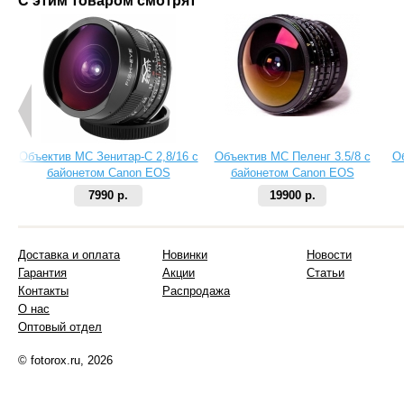
С этим товаром смотрят
Объектив МС Зенитар-C 2,8/16 с
Объектив МС Пеленг 3.5/8 с
О
байонетом Canon EOS
байонетом Canon EOS
7990 р.
19900 р.
Доставка и оплата
Новинки
Новости
Гарантия
Акции
Статьи
Контакты
Распродажа
О нас
Оптовый отдел
© fotorox.ru, 2026