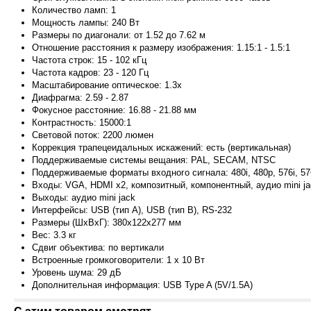
Количество ламп: 1
Мощность лампы: 240 Вт
Размеры по диагонали: от 1.52 до 7.62 м
Отношение расстояния к размеру изображения: 1.15:1 - 1.5:1
Частота строк: 15 - 102 кГц
Частота кадров: 23 - 120 Гц
Масштабирование оптическое: 1.3x
Диафрагма: 2.59 - 2.87
Фокусное расстояние: 16.88 - 21.88 мм
Контрастность: 15000:1
Световой поток: 2200 люмен
Коррекция трапецеидальных искажений: есть (вертикальная)
Поддерживаемые системы вещания: PAL, SECAM, NTSC
Поддерживаемые форматы входного сигнала: 480i, 480p, 576i, 576
Входы: VGA, HDMI x2, композитный, компонентный, аудио mini j
Выходы: аудио mini jack
Интерфейсы: USB (тип A), USB (тип B), RS-232
Размеры (ШxВxГ): 380x122x277 мм
Вес: 3.3 кг
Сдвиг объектива: по вертикали
Встроенные громкоговорители: 1 x 10 Вт
Уровень шума: 29 дБ
Дополнительная информация: USB Type A (5V
/1.5A)