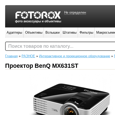
Не определен
Адаптеры
Объективы
Вспышки
Штативы
Фильтры
Макросъем
Поиск товаров по каталогу...
Главная
»
РАЗНОЕ
»
Интерактивное и проекционное оборудование
»
Проектор BenQ MX631ST