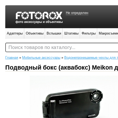
Не определен
Адаптеры
Объективы
Вспышки
Штативы
Фильтры
Макросъем
Поиск товаров по каталогу...
Главная
»
Мобильные аксессуары
»
Водонепроницаемые чехлы для 
Подводный бокс (аквабокс) Meikon дл