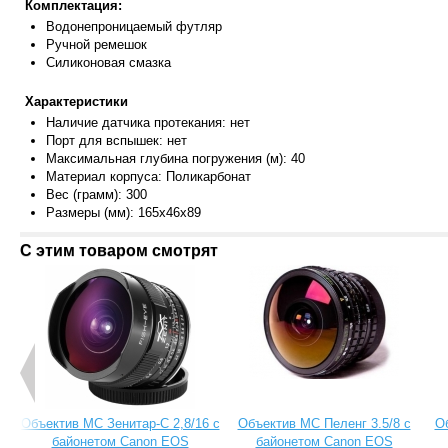
Комплектация:
Водонепр
оницаемый футляр
Ручной ремешок
Силиконовая смазка
Характеристики
Наличие датчика протекания: нет
Порт для вспышек: нет
Максимальная глубина погружения (м): 40
Материал корпуса: Поликарбонат
Вес (грамм): 300
Размеры (мм): 165x46x89
С этим товаром смотрят
Объектив МС Зенитар-C 2,8/16 с
Объектив МС Пеленг 3.5/8 с
О
байонетом Canon EOS
байонетом Canon EOS