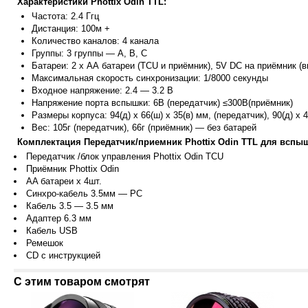
Характеристики Phottix Odin TTL:
Частота: 2.4 Ггц
Дистанция: 100м +
Количество каналов: 4 канала
Группы: 3 группы — А, В, С
Батареи: 2 х АА батареи (TCU и приёмник), 5V DC на приёмник (
Максимальная скорость синхронизации: 1/8000 секунды
Входное напряжение: 2.4 — 3.2 В
Напряжение порта вспышки: 6В (передатчик) ≤300В(приёмник)
Размеры корпуса: 94(д) x 66(ш) x 35(в) мм, (передатчик), 90(д) x 
Вес: 105г (передатчик), 66г (приёмник) — без батарей
Комплектация Передатчик/приемник Phottix Odin TTL для вспыш
Передатчик /блок управления Phottix Odin TCU
Приёмник Phottix Odin
AA батареи х 4шт.
Синхро-кабель 3.5мм — PC
Кабель 3.5 — 3.5 мм
Адаптер 6.3 мм
Кабель USB
Ремешок
CD с инструкцией
С этим товаром смотрят