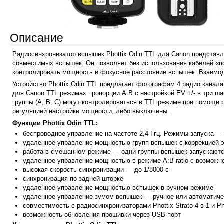
Описание
Радиосинхронизатор вспышек Phottix Odin TTL для Canon представл
совместимых вспышек. Он позволяет без использования кабелей «по
контролировать мощность и фокусное расстояние вспышек. Взаимоде
Устройство Phottix Odin TTL предлагает фотографам 4 радио канал
для Canon TTL режимах пропорции A:B с настройкой EV +/- в три 
группы (А, В, С) могут контролироваться в TTL режиме при помощи 
регуляцией настройки мощности, либо выключены.
Функции Phottix Odin TTL:
беспроводное управление на частоте 2,4 Ггц. Режимы запуска —
удаленное управление мощностью групп вспышек с коррекцией эк
работа в смешанном режиме — одни группы вспышек запускаются
удаленное управление мощностью в режиме A:B ratio с возможн
высокая скорость синхронизации — до 1/8000 с
синхронизация по задней шторке
удаленное управление мощностью вспышек в ручном режиме
удаленное управление зумом вспышек — ручное или автоматиче
совместимость с радиосинхронизаторами Phottix Strato 4-в-1 и Phott
возможность обновления прошивки через USB-порт