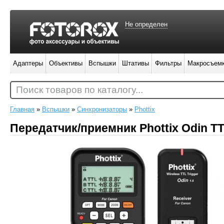
Не определен
Адаптеры
Объективы
Вспышки
Штативы
Фильтры
Макросъем
Поиск товаров по каталогу...
Главная
»
Вспышки
»
Синхронизаторы
»
Phottix
Передатчик/приемник Phottix Odin T