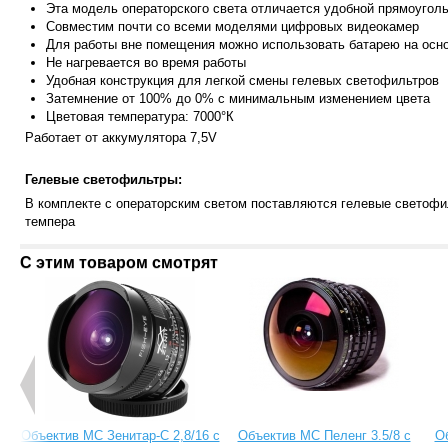
Эта модель операторского света отличается удобной прямоугол
Совместим почти со всеми моделями цифровых видеокамер
Для работы вне помещения можно использовать батарею на осн
Не нагревается во время работы
Удобная конструкция для легкой смены гелевых светофильтров
Затемнение от 100% до 0% с минимальным изменением цвета
Цветовая тем
пература: 7000°К
Работает от аккумулятора 7,5V
Гелевые светофильтры:
В комплекте с операторским светом поставляются гелевые светоф
темпера
С этим товаром смотрят
Объектив МС Зенитар-C 2,8/16 с
Объектив МС Пеленг 3.5/8 с
О