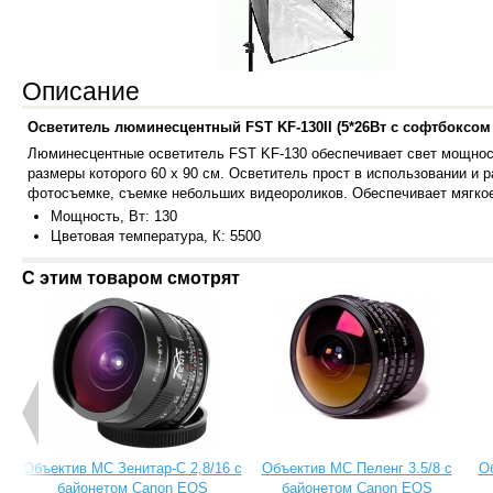
Описание
Осветитель люминесцентный FST KF-130II (5*26Вт с софтбоксом
Люминесцентные осветитель FST KF-130 обеспечивает свет мощност
размеры которого 60 х 90 см. Осветитель прост в использовании и
фотосъемке, съемке небольших видеороликов. Обеспечивает мягко
Мощность, Вт: 130
Цветовая температу
ра, К: 5500
С этим товаром смотрят
Объектив МС Зенитар-C 2,8/16 с
Объектив МС Пеленг 3.5/8 с
О
байонетом Canon EOS
байонетом Canon EOS