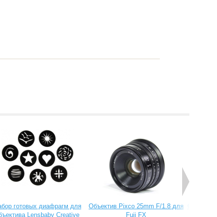
абор готовых диафрагм для
Объектив Pixco 25mm F/1.8 для
Объектив 
бъектива Lensbaby Creative
Fuji FX