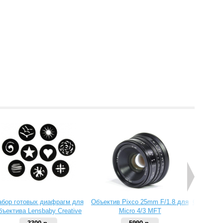
абор готовых диафрагм для
Объектив Pixco 25mm F/1.8 для
Объектив 
бъектива Lensbaby Creative
Micro 4/3 MFT
Aperture Kit 2