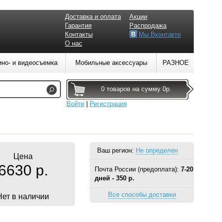
Доставка и оплата
Акции
Гарантия
Распродажа
Контакты
Мы Вконтакте
О нас
ино- и видеосъемка
Мобильные аксессуары
РАЗНОЕ
0 товаров на сумму 0р.
Войти
|
Регистрация
Ваш регион:
Не определен
Цена
6630 р.
Почта России (предоплата):
7-20
дней - 350 р.
Все способы доставки
Нет в наличии