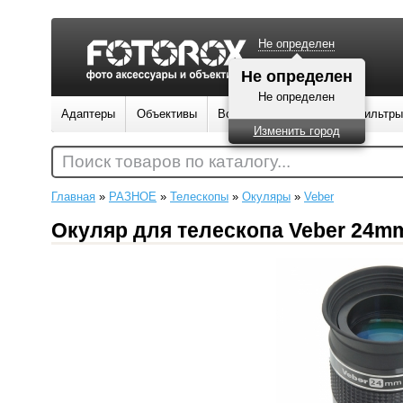
Не определен
Не определен
Не определен
Адаптеры
Объективы
Вспышки
Штативы
Фильтры
Изменить город
Поиск товаров по каталогу...
Главная
»
РАЗНОЕ
»
Телескопы
»
Окуляры
»
Veber
Окуляр для телескопа Veber 24m