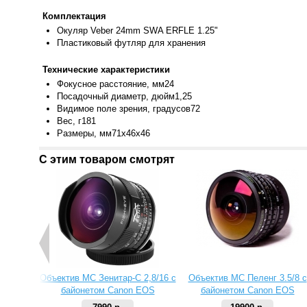
Комплектация
Окуляр Veb
er 24mm SWA ERFLE 1.25"
Пластиковы
й футляр для хранения
Технические характеристики
Фокусное
расстояние, мм24
Посадочный диаметр, дюйм1,25
Видимое поле зрения, градусов72
Вес, г181
Размеры
, мм71x46x46
С этим товаром смотрят
Объектив МС Зенитар-C 2,8/16 с
Объектив МС Пеленг 3.5/8 с
байонетом Canon EOS
байонетом Canon EOS