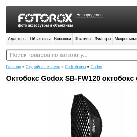
Не определен
Адаптеры
Объективы
Вспышки
Штативы
Фильтры
Макросъем
Поиск товаров по каталогу...
Главная
»
Студийная съемка
»
Софтбоксы
»
Godox
Октобокс Godox SB-FW120 октобокс 