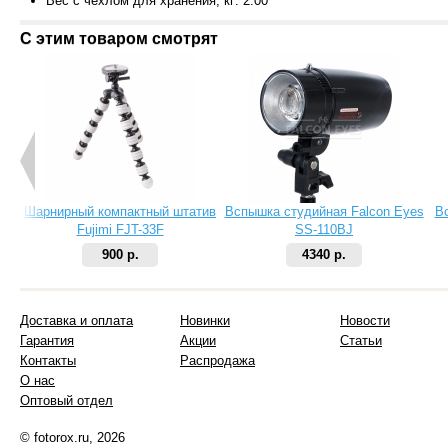
Вес с чехл
ом для хранения, кг:
2.00
С этим товаром смотрят
Шарнирный компактный штатив
Вспышка студийная Falcon Eyes
В
Fujimi FJT-33F
SS-110BJ
900 р.
4340 р.
Доставка и оплата
Новинки
Новости
Гарантия
Акции
Статьи
Контакты
Распродажа
О нас
Оптовый отдел
© fotorox.ru, 2026