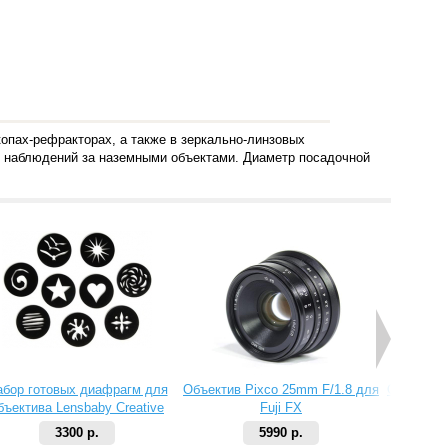
опах-рефракторах, а также в зеркально-линзовых
ии наблюдений за наземными объектами. Диаметр посадочной
абор готовых диафрагм для
Объектив Pixco 25mm F/1.8 для
Объектив 
бъектива Lensbaby Creative
Fuji FX
Aperture Kit 2
3300 р.
5990 р.