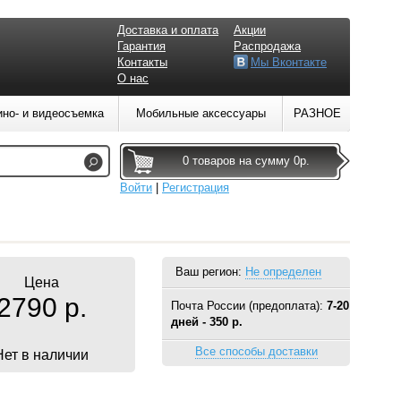
Доставка и оплата
Акции
Гарантия
Распродажа
Контакты
Мы Вконтакте
О нас
ино- и видеосъемка
Мобильные аксессуары
РАЗНОЕ
0 товаров на сумму 0р.
Войти
|
Регистрация
Ваш регион:
Не определен
Цена
2790 р.
Почта России (предоплата):
7-20
дней - 350 р.
Все способы доставки
Нет в наличии