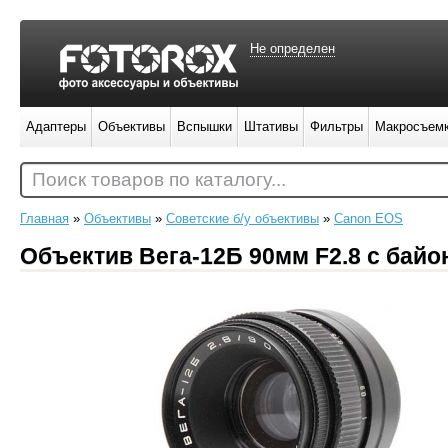
Не определен
Адаптеры
Объективы
Вспышки
Штативы
Фильтры
Макросъем
Поиск товаров по каталогу...
Главная
»
Объективы
»
Советские б/у объективы
»
Canon EOS
Объектив Вега-12Б 90мм F2.8 с бай