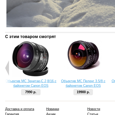
С этим товаром смотрят
Объектив МС Зенитар-C 2,8/16 с
Объектив МС Пеленг 3.5/8 с
О
байонетом Canon EOS
байонетом Canon EOS
7990 р.
19900 р.
Доставка и оплата
Новинки
Новости
Гарантия
Акции
Статьи