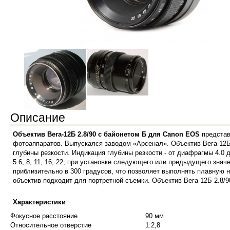
Описание
Объектив Вега-12Б 2.8/90 с байонетом Б для Canon EOS
представ
фотоаппаратов. Выпускался заводом «Арсенал». Объектив Вега-12Б
глубины резкости. Индикация глубины резкости - от диафрагмы 4.0 
5.6, 8, 11, 16, 22, при установке следующего или предыдущего зна
приблизительно в 300 градусов, что позволяет выполнять плавную 
объектив подходит для портретной съемки. Объектив Вега-12Б 2.8
Характеристики
Фокусное расстояние
90 мм
Относительное отверстие
1:2,8