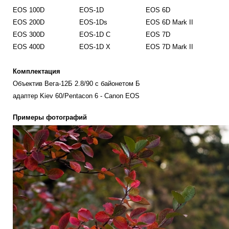
EOS 100D
EOS-1D
EOS 6D
EOS 200D
EOS-1Ds
EOS 6D Mark II
EOS 300D
EOS-1D C
EOS 7D
EOS 400D
EOS-1D X
EOS 7D Mark II
Комплектация
Объектив Вега-12Б 2.8/90 с байонетом Б
адаптер Kiev 60/Pentacon 6 - Canon EOS
Примеры фотографий