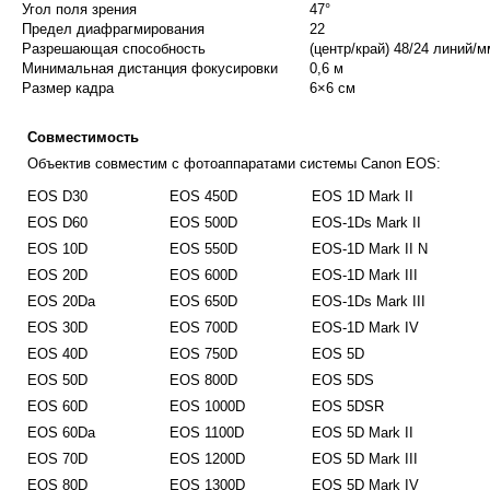
Угол поля зрения
47°
Предел диафрагмирования
22
Разрешающая способность
(центр/край) 48/24 линий/
Минимальная дистанция фокусировки
0,6 м
Размер кадра
6×6 см
Совместимость
Объектив совместим с фотоаппаратами системы Canon EOS:
EOS D30
EOS 450D
EOS 1D Mark II
EOS D60
EOS 500D
EOS-1Ds Mark II
EOS 10D
EOS 550D
EOS-1D Mark II N
EOS 20D
EOS 600D
EOS-1D Mark III
EOS 20Da
EOS 650D
EOS-1Ds Mark III
EOS 30D
EOS 700D
EOS-1D Mark IV
EOS 40D
EOS 750D
EOS 5D
EOS 50D
EOS 800D
EOS 5DS
EOS 60D
EOS 1000D
EOS 5DSR
EOS 60Da
EOS 1100D
EOS 5D Mark II
EOS 70D
EOS 1200D
EOS 5D Mark III
EOS 80D
EOS 1300D
EOS 5D Mark IV