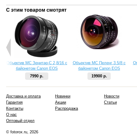
С этим товаром смотрят
Объектив МС Зенитар-C 2,8/16 с
Объектив МС Пеленг 3.5/8 с
О
байонетом Canon EOS
байонетом Canon EOS
7990 р.
19900 р.
Доставка и оплата
Новинки
Новости
Гарантия
Акции
Статьи
Контакты
Распродажа
О нас
Оптовый отдел
© fotorox.ru, 2026