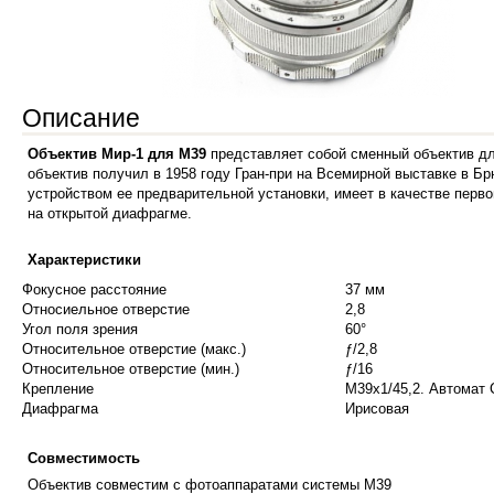
Описание
Объектив Мир-1 для М39
представляет собой сменный объектив дл
объектив получил в 1958 году Гран-при на Всемирной выставке в Б
устройством ее предварительной установки, имеет в качестве пер
на открытой диафрагме.
Характеристики
Фокусное расстояние
37 мм
Относиельное отверстие
2,8
Угол поля зрения
60°
Относительное отверстие (макс.)
ƒ/2,8
Относительное отверстие (мин.)
ƒ/16
Крепление
М39х1/45,2. Автомат 
Диафрагма
Ирисовая
Совместимость
Объектив совместим с фотоаппаратами системы М39