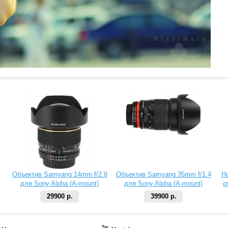
Объектив Samyang 14mm f/2.8
Объектив Samyang 35mm f/1.4
Н
для Sony Alpha (A-mount)
для Sony Alpha (A-mount)
о
29900 р.
39900 р.