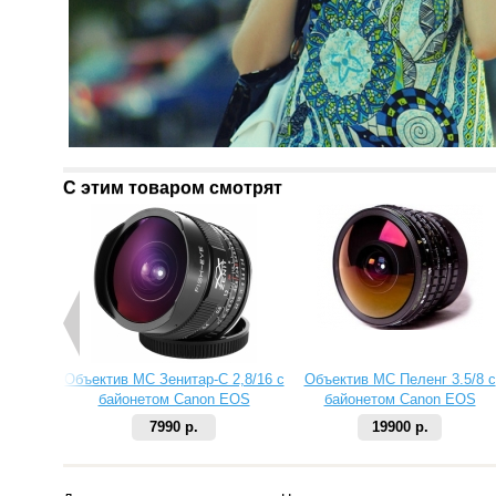
С этим товаром смотрят
Объектив МС Зенитар-C 2,8/16 с
Объектив МС Пеленг 3.5/8 с
байонетом Canon EOS
байонетом Canon EOS
7990 р.
19900 р.