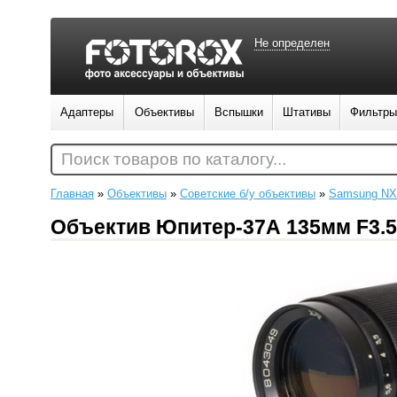
Не определен
Адаптеры
Объективы
Вспышки
Штативы
Фильтры
Поиск товаров по каталогу...
Главная
»
Объективы
»
Советские б/у объективы
»
Samsung NX
Объектив Юпитер-37А 135мм F3.