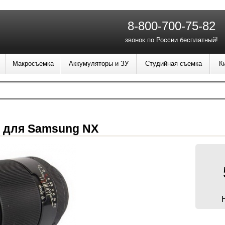
8-800-700-75-82
звонок по России бесплатный!
Макросъемка
Аккумуляторы и ЗУ
Студийная съемка
К
5 для Samsung NX