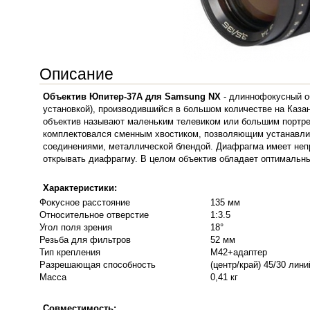
Описание
Объектив Юпитер-37A для Samsung NX
- длиннофокусный о
установкой), производившийся в большом количестве на Казан
объектив называют маленьким телевиком или большим портре
комплектовался сменным хвостиком, позволяющим устанавли
соединениями, металлической блендой. Диафрагма имеет непр
открывать диафрагму. В целом объектив обладает оптимальны
Характеристики:
Фокусное расстояние
135 мм
Относительное отверстие
1:3.5
Угол поля зрения
18°
Резьба для фильтров
52 мм
Тип крепления
M42+адаптер
Разрешающая способность
(центр/край) 45/30 лин
Масса
0,41 кг
Совместимость: