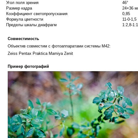
Угол поля зрения
46°
Размер кадра
24×36 м
Коэффициент светопропускания
0,85
Формула цветности
11-0-1,5
Пределы шкалы диафрагм
1:2,8-1:
Совместимость
Объектив совместим с фотоаппаратами системы М42:
Zeiss Pentax Praktica Mamiya Zenit
Пример фотографий