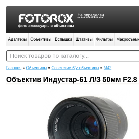
Не определен
Адаптеры
Объективы
Вспышки
Штативы
Фильтры
Макросъем
Поиск товаров по каталогу...
Главная
»
Объективы
»
Советские б/у объективы
»
M42
Объектив Индустар-61 Л/З 50мм F2.8