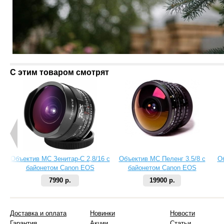
С этим товаром смотрят
Объектив МС Зенитар-C 2,8/16 с
Объектив МС Пеленг 3.5/8 с
О
байонетом Canon EOS
байонетом Canon EOS
7990 р.
19900 р.
Доставка и оплата
Новинки
Новости
Гарантия
Акции
Статьи