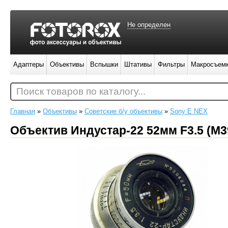
Не определен
Адаптеры
Объективы
Вспышки
Штативы
Фильтры
Макросъем
Поиск товаров по каталогу...
Главная
»
Объективы
»
Советские б/у объективы
»
Sony E NEX
Объектив Индустар-22 52мм F3.5 (M3