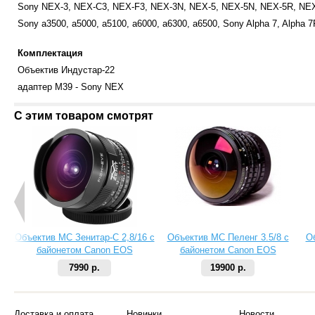
Sony NEX-3, NEX-C3, NEX-F3, NEX-3N, NEX-5, NEX-5N, NEX-5R, NEX
Sony a3500, a5000, a5100, a6000, a6300, a6500, Sony Alpha 7, Alpha 7R
Комплектация
Объектив Индустар-22
адаптер М39 - Sony NEX
С этим товаром смотрят
Объектив МС Зенитар-C 2,8/16 с
Объектив МС Пеленг 3.5/8 с
О
байонетом Canon EOS
байонетом Canon EOS
7990 р.
19900 р.
Доставка и оплата
Новинки
Новости