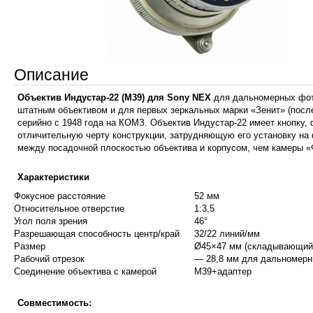
Описание
Объектив Индустар-22 (M39) для Sony NEX
для дальномерных фото
штатным объективом и для первых зеркальных марки «Зенит» (посл
серийно с 1948 года на КОМЗ. Объектив Индустар-22 имеет кнопку
отличительную черту конструкции, затрудняющую его установку на
между посадочной плоскостью объектива и корпусом, чем камеры 
Характеристики
Фокусное расстояние
52 мм
Относительное отверстие
1:3,5
Угол поля зрения
46°
Разрешающая способность центр/край
32/22 линий/мм
Размер
Ø45×47 мм (складывающийс
Рабочий отрезок
— 28,8 мм для дальномерн
Соединение объектива с камерой
M39+адаптер
Совместимость: