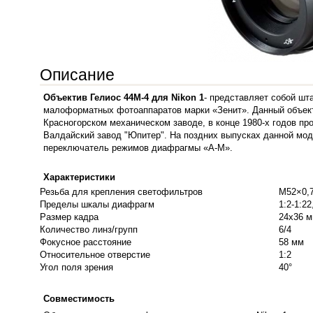
Описание
Объектив Гелиос 44М-4 для Nikon 1
- представляет собой шт
малоформатных фотоаппаратов марки «Зенит». Данный объект
Красногорском механическом заводе, в конце 1980-х годов пр
Валдайский завод "Юпитер". На поздних выпусках данной мод
переключатель режимов диафрагмы «А-М».
Характеристики
Резьба для крепления светофильтров
М52×0,
Пределы шкалы диафрагм
1:2-1:22
Размер кадра
24x36 
Количество линз/групп
6/4
Фокусное расстояние
58 мм
Относительное отверстие
1:2
Угол поля зрения
40°
Совместимость