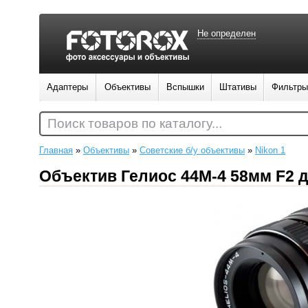
Не определен
Адаптеры
Объективы
Вспышки
Штативы
Фильтры
Поиск товаров по каталогу...
Главная
»
Объективы
»
Советские б/у объективы
»
Nikon 1
Объектив Гелиос 44М-4 58мм F2 д