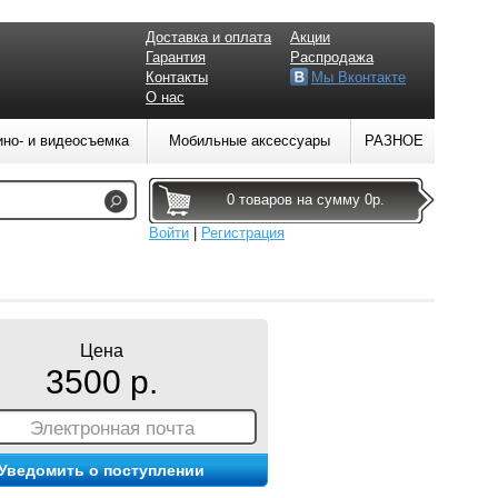
Доставка и оплата
Акции
Гарантия
Распродажа
Контакты
Мы Вконтакте
О нас
ино- и видеосъемка
Мобильные аксессуары
РАЗНОЕ
0 товаров на сумму 0р.
Войти
|
Регистрация
Цена
3500 р.
Электронная почта