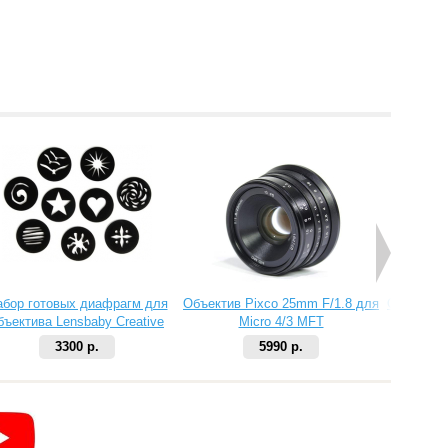
абор готовых диафрагм для
Объектив Pixco 25mm F/1.8 для
Объектив 
бъектива Lensbaby Creative
Micro 4/3 MFT
Aperture Kit 2
3300 р.
5990 р.