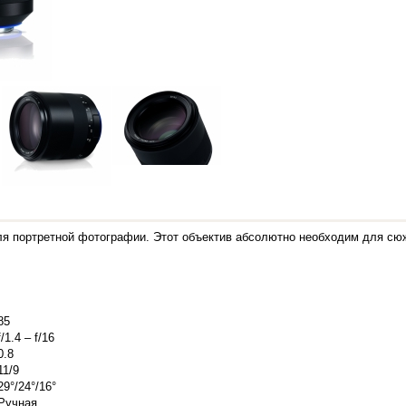
ля портретной фотографии. Этот объектив абсолютно необходим для сюж
85
f/1.4 – f/16
0.8
11/9
29°/24°/16°
Ручная