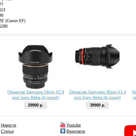
77
113
90
ZE (Canon EF)
1280
Объектив Samyang 14mm f/2.8
Объектив Samyang 35mm f/1.4
Н
для Sony Alpha (A-mount)
для Sony Alpha (A-mount)
о
29900 р.
39900 р.
Новости
Youtube
Статьи
Вконтакте