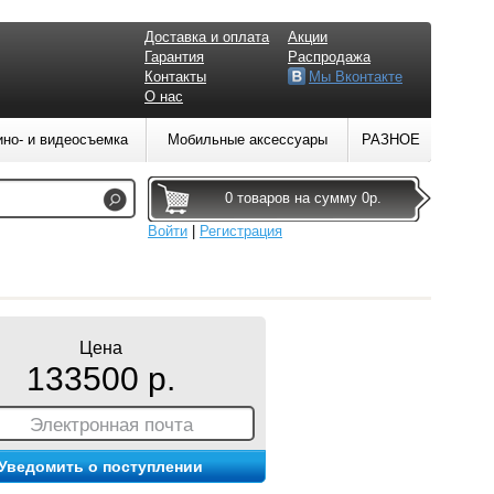
Доставка и оплата
Акции
Гарантия
Распродажа
Контакты
Мы Вконтакте
О нас
ино- и видеосъемка
Мобильные аксессуары
РАЗНОЕ
0 товаров на сумму 0р.
Войти
|
Регистрация
Цена
133500 р.
Электронная почта