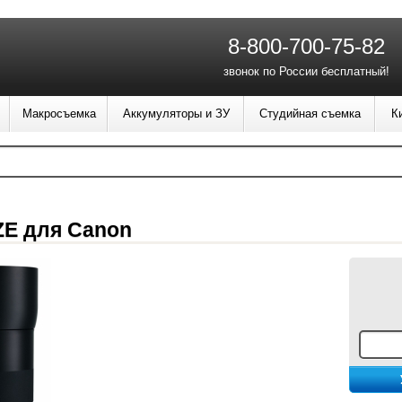
8-800-700-75-82
звонок по России бесплатный!
Макросъемка
Аккумуляторы и ЗУ
Студийная съемка
К
 ZE для Canon