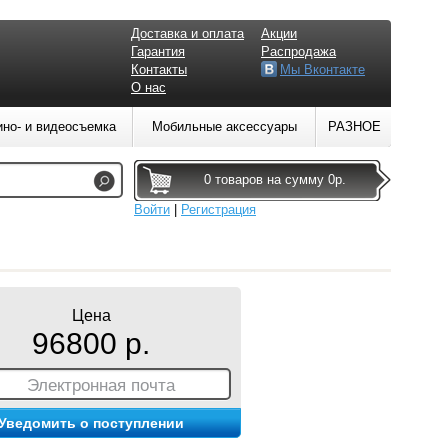
Доставка и оплата
Акции
Гарантия
Распродажа
Контакты
Мы Вконтакте
О нас
ино- и видеосъемка
Мобильные аксессуары
РАЗНОЕ
0 товаров на сумму 0р.
Войти
|
Регистрация
Цена
96800 р.
Электронная почта