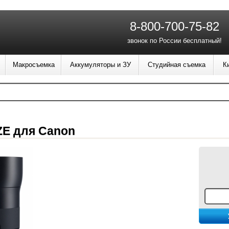
8-800-700-75-82
звонок по России бесплатный!
Макросъемка
Аккумуляторы и ЗУ
Студийная съемка
К
 ZE для Canon