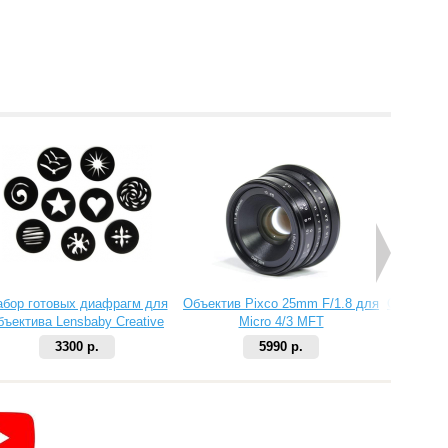
абор готовых диафрагм для
Объектив Pixco 25mm F/1.8 для
Объектив 
бъектива Lensbaby Creative
Micro 4/3 MFT
Aperture Kit 2
3300 р.
5990 р.