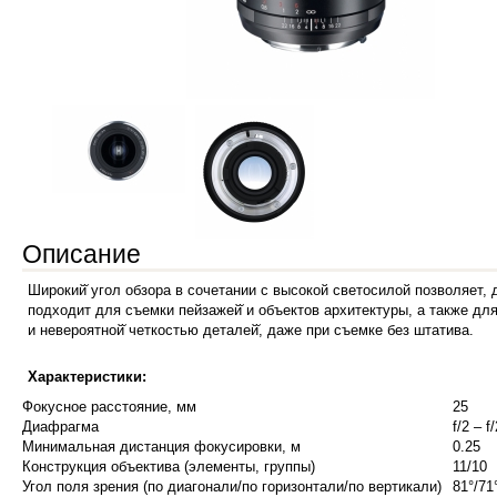
Описание
Широкий̆ угол обзора в сочетании с высокой светосилой позволяет
подходит для съемки пейзажей̆ и объектов архитектуры, а также 
и невероятной̆ четкостью деталей̆, даже при съемке без штатива.
Характеристики:
Фокусное расстояние, мм
25
Диафрагма
f/2 – f
Минимальная дистанция фокусировки, м
0.25
Конструкция объектива (элементы, группы)
11/10
Угол поля зрения (по диагонали/по горизонтали/по вертикали)
81°/71