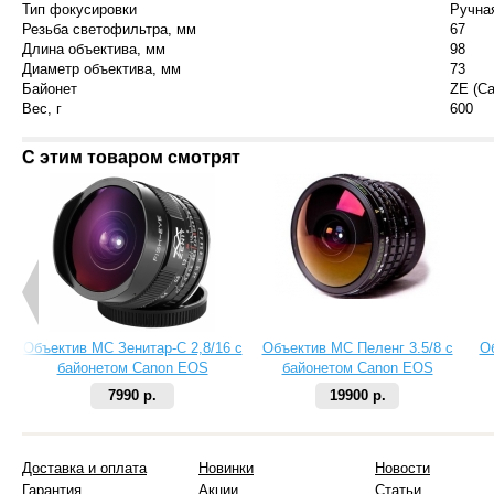
Тип фокусировки
Ручна
Резьба светофильтра, мм
67
Длина объектива, мм
98
Диаметр объектива, мм
73
Байонет
ZE (C
Вес, г
600
С этим товаром смотрят
Объектив МС Зенитар-C 2,8/16 с
Объектив МС Пеленг 3.5/8 с
О
байонетом Canon EOS
байонетом Canon EOS
7990 р.
19900 р.
Доставка и оплата
Новинки
Новости
Гарантия
Акции
Статьи