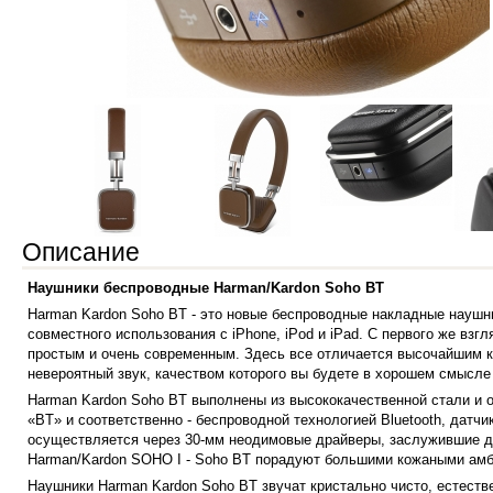
Описание
Наушники беспроводные Harman/Kardon Soho BT
Harman Kardon Soho BT - это новые беспроводные накладные наушн
совместного использования с iPhone, iPod и iPad. С первого же в
простым и очень современным. Здесь все отличается высочайшим к
невероятный звук, качеством которого вы будете в хорошем смысле
Harman Kardon Soho BT выполнены из высококачественной стали и 
«BT» и соответственно - беспроводной технологией Bluetooth, дат
осуществляется через 30-мм неодимовые драйверы, заслужившие д
Harman/Kardon SOHO I - Soho BT порадуют большими кожаными амб
Наушники Harman Kardon Soho BT звучат кристально чисто, естеств