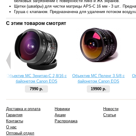
белковых загрязнений с поверхности линз и ЖК экранов.
Щетки (швабры) для чистки матрицы APS-C 16 мм - 3 шт.. Пред
Груша с кл
апаном. Предназначена для удаления потоком воздуха
С этим товаром смотрят
Объектив МС Зенитар-C 2,8/16 с
Объектив МС Пеленг 3.5/8 с
О
байонетом Canon EOS
байонетом Canon EOS
7990 р.
19900 р.
Доставка и оплата
Новинки
Новости
Гарантия
Акции
Статьи
Контакты
Распродажа
О нас
Оптовый отдел