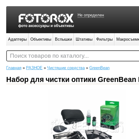
Не определен
Адаптеры
Объективы
Вспышки
Штативы
Фильтры
Макросъем
Поиск товаров по каталогу...
Главная
»
РАЗНОЕ
»
Чистящие средства
»
GreenBean
Набор для чистки оптики GreenBean P