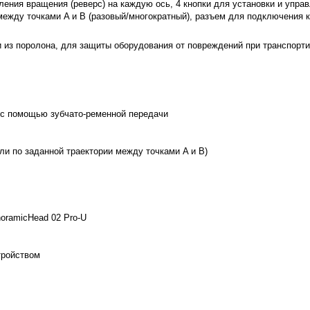
ения вращения (реверс) на каждую ось, 4 кнопки для установки и управ
 между точками A и B (разовый/многократный), разъем для подключения 
 из поролона, для защиты оборудования от повреждений при транспорти
 с помощью зубчато-ременной передачи
ли по заданной траектории между точками A и B)
oramicHead 02 Pro-U
тройством