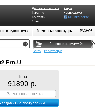
Доставка и оплата
Акции
Гарантия
Распродажа
Контакты
Мы Вконтакте
О нас
ино- и видеосъемка
Мобильные аксессуары
РАЗНОЕ
0 товаров на сумму 0р.
Войти
|
Регистрация
2 Pro-U
Цена
91890 р.
Электронная почта