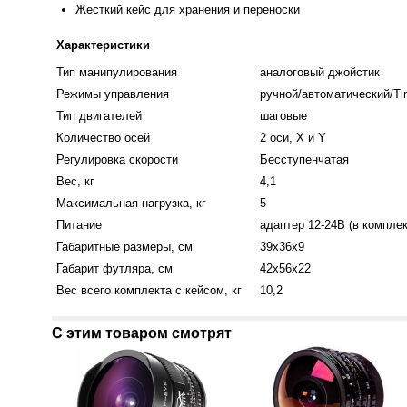
Жесткий кейс для хранения и переноски
Характеристики
Тип манипулирования
аналоговый джойстик
Режимы управления
ручной/автоматический/Ti
Тип двигателей
шаговые
Количество осей
2 оси, X и Y
Регулировка скорости
Бесступенчатая
Вес, кг
4,1
Максимальная нагрузка, кг
5
Питание
адаптер 12-24В (в комплек
Габаритные размеры, см
39x36x9
Габарит футляра, см
42x56x22
Вес всего комплекта с кейсом, кг
10,2
С этим товаром смотрят