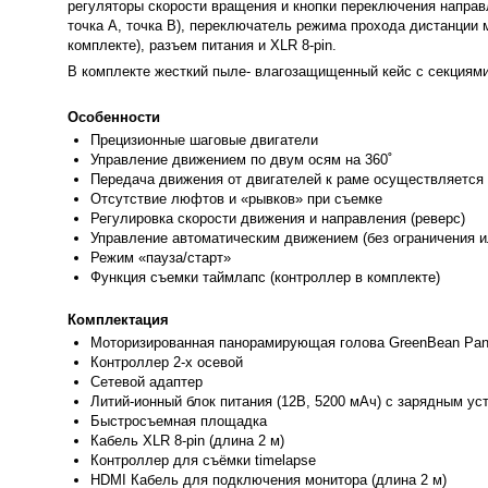
регуляторы скорости вращения и кнопки переключения направл
точка A, точка B), переключатель режима прохода дистанции
комплекте), разъем питания и XLR 8-pin.
В комплекте жесткий пыле- влагозащищенный кейс с секциями
Особенности
Прецизион
ные шаговые двигатели
Управление движением по двум осям на 360˚
Передача движения от двигателей к раме осуществляется
Отсутствие люфтов и «рывков» при съемке
Регулировка скорости движения и направления (реверс)
Управление автоматическим движением (без ограничения и
Режим «пауза/старт»
Функция съе
мки таймлапс (контроллер в комплекте)
Комплектация
Моторизированн
ая панорамирующая голова GreenBean Pan
Контроллер 2-x осевой
Сетевой адаптер
Литий-ионный блок питания (12В, 5200 мАч) с зарядным ус
Быстросъемная площадка
Кабель XLR 8-pin (длина 2 м)
Контроллер для съёмки timelapse
HDMI Кабель для подключения монитора (длина 2 м)