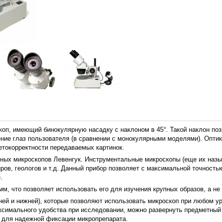
оп, имеющий бинокулярную насадку с наклоном в 45°. Такой наклон по
ие глаз пользователя (в сравнении с монокулярными моделями). Оптика
етокорректности передаваемых картинок.
ьных микроскопов Левенгук. Инструментальные микроскопы (еще их наз
ов, геологов и т.д. Данный прибор позволяет с максимальной точность
.
м, что позволяет использовать его для изучения крупных образов, а не
ей и нижней), которые позволяют использовать микроскоп при любом у
ксимального удобства при исследовании, можно развернуть предметный 
 для надежной фиксации микропрепарата.