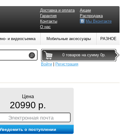
Доставка и оплата
Акции
Гарантия
Распродажа
Контакты
Мы Вконтакте
О нас
ино- и видеосъемка
Мобильные аксессуары
РАЗНОЕ
0 товаров на сумму 0р.
Войти
|
Регистрация
Цена
20990 р.
Электронная почта