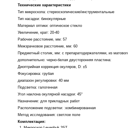
Технические характеристики
Тип микроскопа:
стереоскопические/инструментальные
Тип насадки:
бинокулярные
Материал оптики:
оптическое стекло
Увеличение, крат:
20-40
Рабочее расстояние, мм:
57
Межзрачковое расстояние, мм:
60
Предметный столик, мм:
с препаратодержателями, из матовог
дополнительно: черно-белая двусторонняя пластина:
Диоптрийная коррекция окуляров, D:
±5
Фокусировка:
грубая
диапазон регулировки: 40 мм
Подсветка:
галогенная
Угол наклона окулярной насадки:
45°
Назначение:
для прикладных работ
Расположение подсветки: :
комбинированная
Метод исследования:
светлое поле
Комплектация:
Микроскоп Levenhuk 3ST