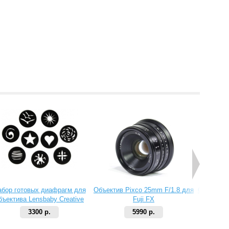
абор готовых диафрагм для
Объектив Pixco 25mm F/1.8 для
Объектив 
бъектива Lensbaby Creative
Fuji FX
Aperture Kit 2
3300 р.
5990 р.