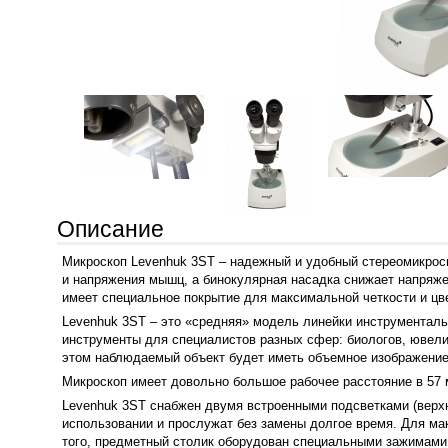
Описание
Микроскоп Levenhuk 3ST – надежный и удобный стереомикроск
и напряжения мышц, а бинокулярная насадка снижает напряжен
имеет специальное покрытие для максимальной четкости и цв
Levenhuk 3ST – это «средняя» модель линейки инструментал
инструменты для специалистов разных сфер: биологов, ювелир
этом наблюдаемый объект будет иметь объемное изображение
Микроскоп имеет довольно большое рабочее расстояние в 57 м
Levenhuk 3ST снабжен двумя встроенными подсветками (верхн
использовании и прослужат без замены долгое время. Для ма
того, предметный столик оборудован специальными зажимами