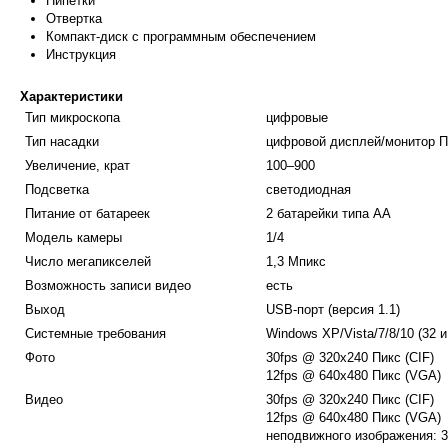
Пипетки
Отвертка
Компакт-диск с программным обеспечением
Инструкция
Характеристики
Тип микроскопа
цифровые
Тип насадки
цифровой дисплей/монитор 
Увеличение, крат
100–900
Подсветка
светодиодная
Питание от батареек
2 батарейки типа АА
Модель камеры
1/4
Число мегапикселей
1,3 Мпикс
Возможность записи видео
есть
Выход
USB-порт (версия 1.1)
Системные требования
Windows XP/Vista/7/8/10 (32 и
Фото
30fps @ 320x240 Пикс (CIF)
12fps @ 640x480 Пикс (VGA)
Видео
30fps @ 320x240 Пикс (CIF)
12fps @ 640x480 Пикс (VGA)
неподвижного изображения: 3