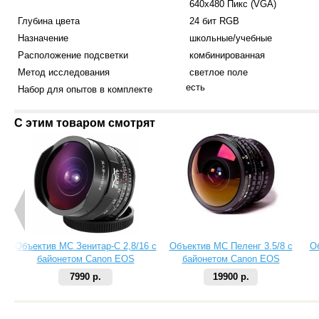
640x480 Пикс (VGA)
Глубина цвета
24 бит RGB
Назначение
школьные/учебные
Расположение подсветки
комбинированная
Метод исследования
светлое поле
есть
Набор для опытов в комплекте
С этим товаром смотрят
Объектив МС Зенитар-C 2,8/16 с
Объектив МС Пеленг 3.5/8 с
О
байонетом Canon EOS
байонетом Canon EOS
7990 р.
19900 р.