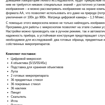
домашней лаборатории любого исследователя, будет прекрасным по
ним не требуется никаких специальных знаний – достаточно установ
изображения – и можно рассматривать изображение на экране компью
формата АА, что позволяет использовать его даже на природе (потр
увеличения от 100х до 900х. Матрица цифровой камеры – 1,3 Мпикс
С помощью этого микроскопа можно не только наблюдать изображени
Программа для работы с микроскопом позволяет на этапе съемки ус
Настройки можно производить как в ручном режиме, так и автомати
надежность прибора, а устойчивая конструкция предотвращает случ
необходимое для исследований: два готовых образца, предметные и
собственных микропрепаратов.
Комплект поставки:
Цифровой микроскоп
4 объектива (5/15/55/45х)
Подставка для хранения объективов
Лупа
2 готовых микропрепарата
36 предметных стекол
36 покровных стекол
36 наклеек
Пинцет
Скальпель
Игла