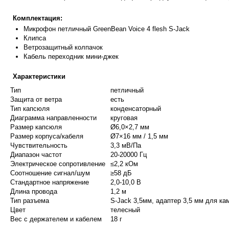
Комплектация:
Микрофон пе
тличный GreenBean Voice 4 flesh S-Jack
Клипса
Ветрозащитный колпачок
Кабель перехо
дник мини-джек
Характеристики
Тип
петличный
Защита от ветра
есть
Тип капсюля
конденсаторный
Диаграмма направленности
круговая
Размер капсюля
Ø6,0×2,7 мм
Размер корпуса/кабеля
Ø7×16 мм / 1,5 мм
Чувствительность
3,3 мВ/Па
Диапазон частот
20-20000 Гц
Электрическое сопротивление
≤2,2 кОм
Соотношение сигнал/шум
≥58 дБ
Стандартное напряжение
2,0-10,0 В
Длина провода
1,2 м
Тип разъема
S-Jack 3,5мм, адаптер 3,5 мм для ка
Цвет
телесный
Вес с держателем и кабелем
18 г