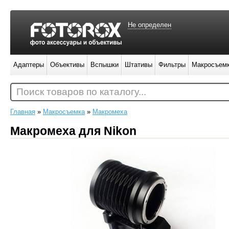
Не определен
Адаптеры
Объективы
Вспышки
Штативы
Фильтры
Макросъем
Поиск товаров по каталогу...
Главная
»
Макросъемка
»
Макромеха
Макромеха для Nikon