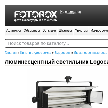
Не определен
Адаптеры
Объективы
Вспышки
Штативы
Фильтры
Макросъем
Поиск товаров по каталогу...
Главная
»
Кино- и видеосъемка
»
Видеосвет
»
Люминесцентные осве
Люминесцентный светильник Logocam