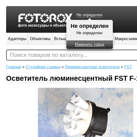
Не определен
Не определен
Не определен
Адаптеры
Объективы
Вспышки
Штативы
Фильтры
Макросъем
Изменить город
Поиск товаров по каталогу...
Главная
»
Студийная съемка
»
Люминесцентные осветители
»
FST
Осветитель люминесцентный FST F-1