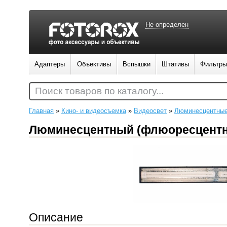
Не определен
Адаптеры
Объективы
Вспышки
Штативы
Фильтры
Поиск товаров по каталогу...
Главная
»
Кино- и видеосъемка
»
Видеосвет
»
Люминесцентные
Люминесцентный (флюоресцентны
Описание