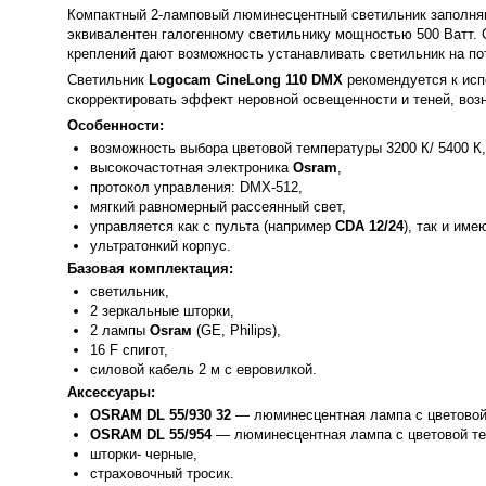
Компактный 2-ламповый люминесцентный светильник заполня
эквивалентен галогенному светильнику мощностью 500 Ватт.
креплений дают возможность устанавливать светильник на по
Светильник
Logocam CineLong 110
DMX
рекомендуется к исп
скорректировать эффект неровной освещенности и теней, воз
Особенности:
возможность выбора цветовой температуры 3200 К/ 5400 К,
высокочастотная электроника
Osram
,
протокол управления: DМX-512,
мягкий равномерный рассеянный свет,
управляется как с пульта (например
CDA 12/24
), так и им
ультратонкий корпус.
Базовая комплектация:
светильник,
2 зеркальные шторки,
2 лампы
Osraм
(GE, Philips),
16 F спигот,
силовой кабель 2 м с евровилкой.
Аксессуары:
OSRAM DL 55/930 32
— люминесцентная лампа с цветовой 
OSRAM DL 55/954
— люминесцентная лампа с цветовой те
шторки- черные,
страховочный тросик.