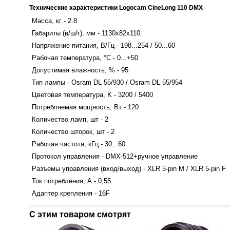
Технические характеристики Logocam CineLong 110 DMX
Масса, кг - 2.8
Габариты (в/ш/г), мм - 1130х82х110
Напряжение питания, В/Гц - 198...254 / 50...60
Рабочая температура, °С - 0...+50
Допустимая влажность, % - 95
Тип лампы - Osram DL 55/930 / Osram DL 55/954
Цветовая температура, K - 3200 / 5400
Потребляемая мощность, Вт - 120
Количество ламп, шт - 2
Количество шторок, шт - 2
Рабочая частота, кГц - 30...60
Протокол управления - DMX-512+ручное управление
Разъемы управления (вход/выход) - XLR 5-pin M / XLR 5-pin F
Ток потребления, А - 0,55
Адаптер крепления - 16F
С этим товаром смотрят