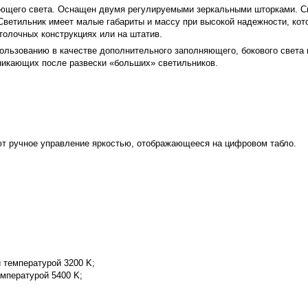
ющего света. Оснащен двумя регулируемыми зеркальными шторками. С
 Светильник имеет малые габариты и массу при высокой надежности, к
толочных конструкциях или на штатив.
ользованию в качестве дополнительного заполняющего, бокового света и
никающих после развески «больших» светильников.
еют ручное управление яркостью, отображающееся на цифровом табло.
температурой 3200 K;
мпературой 5400 K;