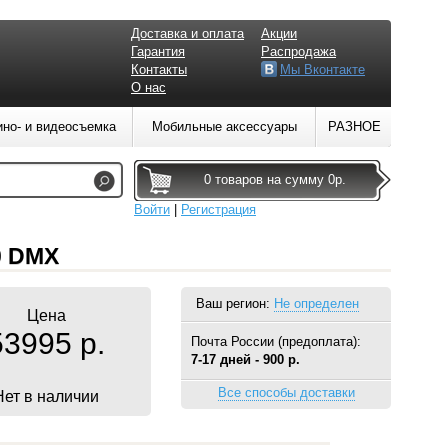
Доставка и оплата
Акции
Гарантия
Распродажа
Контакты
Мы Вконтакте
О нас
ино- и видеосъемка
Мобильные аксессуары
РАЗНОЕ
0 товаров на сумму 0р.
Войти
|
Регистрация
0 DMX
Ваш регион:
Не определен
Цена
53995 р.
Почта России (предоплата):
7-17 дней - 900 р.
Все способы доставки
Нет в наличии