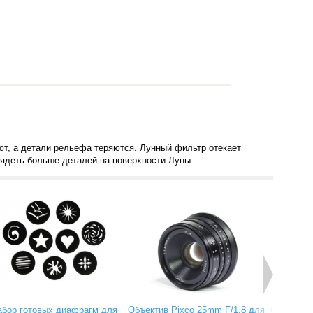
ют, а детали рельефа теряются. Лунный фильтр отекает
лядеть больше деталей на поверхности Луны.
абор готовых диафрагм для
Объектив Pixco 25mm F/1.8 для
Объектив 