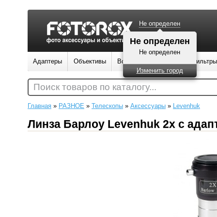
Не определен
Не определен
Не определен
Адаптеры
Объективы
Вспышки
Штативы
Фильтры
Изменить город
Поиск товаров по каталогу...
Главная
»
РАЗНОЕ
»
Телескопы
»
Аксессуары
»
Levenhuk
Линза Барлоу Levenhuk 2x с ада