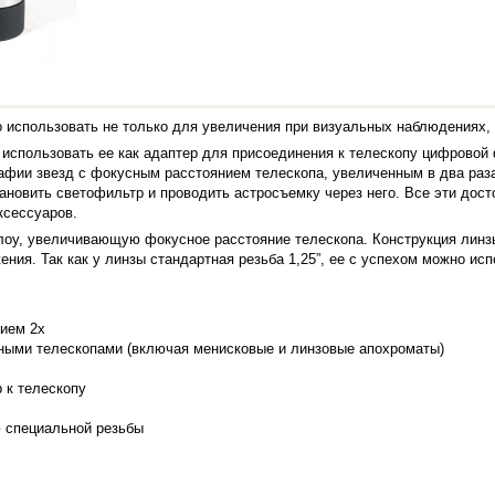
о использовать не только для увеличения при визуальных наблюдениях, 
ет использовать ее как адаптер для присоединения к телескопу цифрово
афии звезд с фокусным расстоянием телескопа, увеличенным в два раза.
ановить светофильтр и проводить астросъемку через него. Все эти дос
ксессуаров.
рлоу, увеличивающую фокусное расстояние телескопа. Конструкция лин
ния. Так как у линзы стандартная резьба 1,25”, ее с успехом можно ис
ием 2х
нными телескопами (включая менисковые и линзовые апохроматы)
 к телескопу
 специальной резьбы