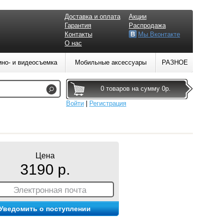
Доставка и оплата
Акции
Гарантия
Распродажа
Контакты
Мы Вконтакте
О нас
ино- и видеосъемка
Мобильные аксессуары
РАЗНОЕ
0 товаров на сумму 0р.
Войти
|
Регистрация
Цена
3190 р.
Электронная почта