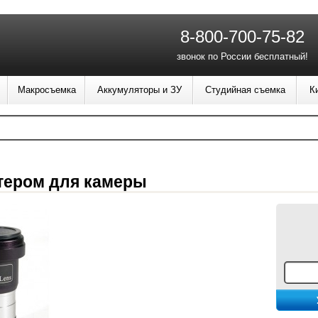
8-800-700-75-82
звонок по России бесплатный!
Макросъемка
Аккумуляторы и ЗУ
Студийная съемка
К
птером для камеры