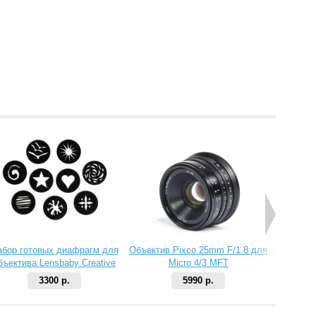
абор готовых диафрагм для
Объектив Pixco 25mm F/1.8 для
Объектив 
бъектива Lensbaby Creative
Micro 4/3 MFT
Aperture Kit 2
3300 р.
5990 р.