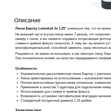
Описание
Линза Барлоу Levenhuk 2x 1,25"
уникальна тем, что ее можн
На внешней части втулки линза имеет Т-резьбу, что позволя
камеру к линзе, и вы сможете создавать потрясающие фотогр
снимки в прямом фокусе телескопа. К тому же, вы можете уст
многофункциональной, способной заменить сразу несколько а
Разумеется, ее можно использовать и как обычную линзу Ба
Она положительно влияет на качество передаваемого изображе
Особенности:
Ахроматическая двухэлементная линза Барлоу с увеличен
Линза ориентирована на использование с высококачестве
Полное многослойное просветление оптических элементов
Применение в качестве Т-адаптера для подключения камер
Использование для съемки в прямом фокусе
Возможность установки светофильтров благодаря наличию
Стандартный посадочный диаметр 1,25 дюйма
Характеристики: