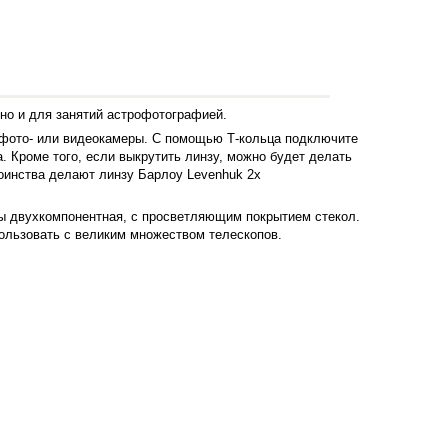
но и для занятий астрофотографией.
й фото- или видеокамеры. С помощью Т-кольца подключите
 Кроме того, если выкрутить линзу, можно будет делать
тоинства делают линзу Барлоу Levenhuk 2x
зы двухкомпонентная, с просветляющим покрытием стекол.
пользовать с великим множеством телескопов.