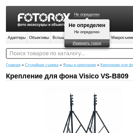
Не определен
Не определен
Не определен
Адаптеры
Объективы
Вспышки
Штативы
Фильтры
Макросъем
Изменить город
Поиск товаров по каталогу...
Главная
»
Студийная съемка
»
Фоны и крепления
»
Крепления для ф
Крепление для фона Visico VS-B809