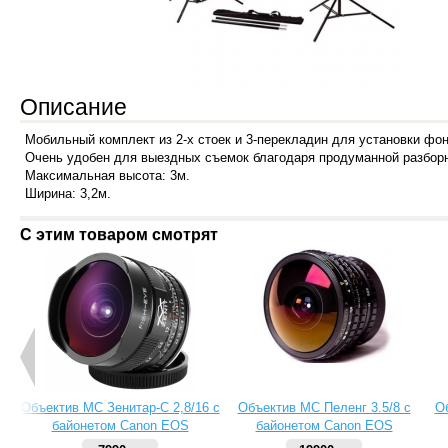
Описание
Мобильный комплект из 2-х стоек и 3-перекладин для установки фон
Очень удобен для выездных съемок благодаря продуманной разборн
Максимальная высота: 3м.
Ширина: 3,2м.
С этим товаром смотрят
Объектив МС Зенитар-C 2,8/16 с
Объектив МС Пеленг 3.5/8 с
О
байонетом Canon EOS
байонетом Canon EOS