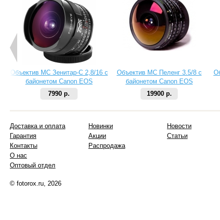
Объектив МС Зенитар-C 2,8/16 с
Объектив МС Пеленг 3.5/8 с
О
байонетом Canon EOS
байонетом Canon EOS
7990 р.
19900 р.
Доставка и оплата
Новинки
Новости
Гарантия
Акции
Статьи
Контакты
Распродажа
О нас
Оптовый отдел
© fotorox.ru, 2026