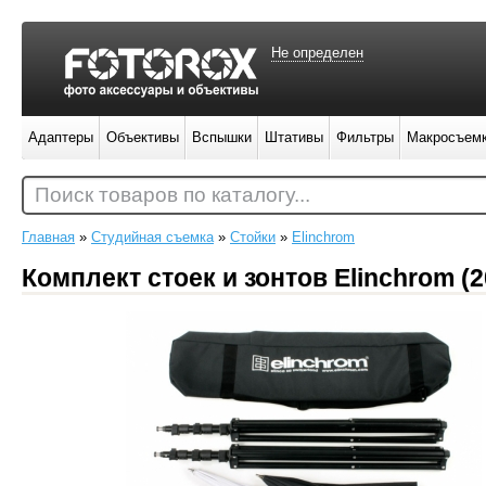
Не определен
Адаптеры
Объективы
Вспышки
Штативы
Фильтры
Макросъем
Поиск товаров по каталогу...
Главная
»
Студийная съемка
»
Стойки
»
Elinchrom
Комплект стоек и зонтов Elinchrom (2