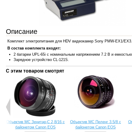
Описание
Комплект электропитания для HDV видеокамер Sony PMW-EX1/EX3
В состав комплекта входят:
2 батареи UPL
-65i с номинальным напряжением 7.2 В и емкостью 
Зарядное устр
ойство CL-121S.
С этим товаром смотрят
Объектив МС Зенитар-C 2,8/16 с
Объектив МС Пеленг 3.5/8 с
О
байонетом Canon EOS
байонетом Canon EOS