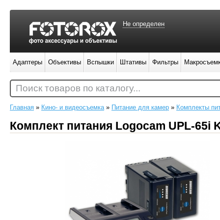
Не определен
Адаптеры
Объективы
Вспышки
Штативы
Фильтры
Макросъем
Поиск товаров по каталогу...
Главная
»
Кино- и видеосъемка
»
Питание для камер
»
Комплекты пи
Комплект питания Logocam UPL-65i 