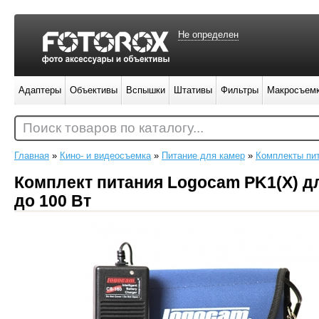
Не определен
Адаптеры
Объективы
Вспышки
Штативы
Фильтры
Макросъем
Поиск товаров по каталогу...
Главная
»
Кино- и видеосъемка
»
Питание для камер
»
Комплекты пи
Комплект питания Logocam PK1(X) д
до 100 Вт