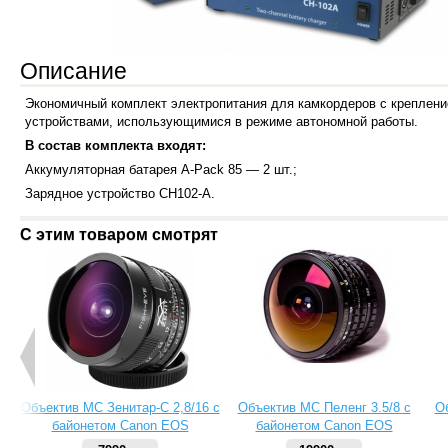
Описание
Экономичный комплект электропитания для камкордеров с креплени
устройствами, использующимися в режиме автономной работы.
В состав комплекта входят:
Аккумуляторная батарея A-Pack 85 — 2 шт.;
Зарядное устройство CH102-A.
С этим товаром смотрят
Объектив МС Зенитар-C 2,8/16 с
Объектив МС Пеленг 3.5/8 с
О
байонетом Canon EOS
байонетом Canon EOS