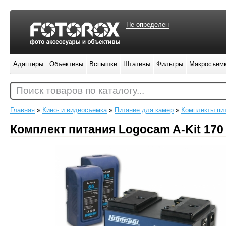
Не определен
Адаптеры
Объективы
Вспышки
Штативы
Фильтры
Макросъем
Поиск товаров по каталогу...
Главная
»
Кино- и видеосъемка
»
Питание для камер
»
Комплекты пи
Комплект питания Logocam A-Kit 17